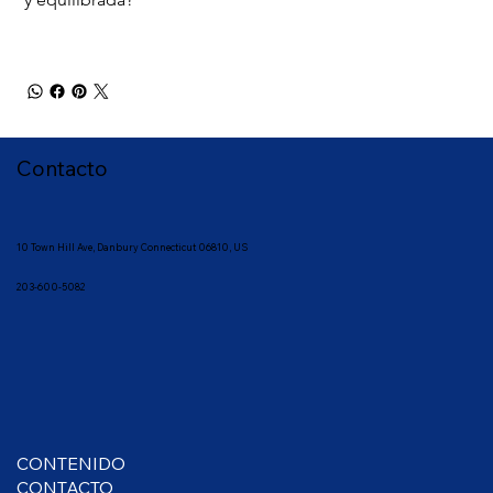
Contacto
10 Town
Hill Ave, Danbury Connecticut 06810, US
203-600-5082
CONTENIDO
CONTACTO