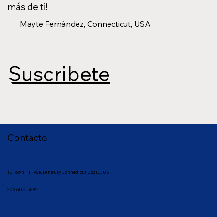
más de ti!
Mayte Fernández, Connecticut, USA
Suscribete
Contacto
10 Town
Hill Ave, Danbury Connecticut 06810, US
203-600-5082